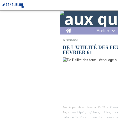
Home
l'Atelier
10 février 2013
DE L'UTILITÉ DES F
FÉVRIER 61
Posté par 4sardines à 13:21 -
Comme
Tags:
archipel
,
glénan
,
iles
,
sa
baie_de_la_foret
,
avarie
,
remorqu