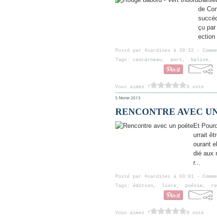
de Con
succéd
çu par
ection
Posté par 4sardines à 20:32 -
Comme
Tags:
concarneau
,
port
,
balise
,
Vous aimez ?
0 vote
5 février 2013
RENCONTRE AVEC U
Et Pourq
urrait ê
ourant e
dié aux 
r...
Posté par 4sardines à 03:01 -
Comme
Tags:
édition
,
livre
,
poésie
,
re
Vous aimez ?
0 vote