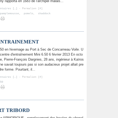
y rapporta en 1683 de l'archipel malais...
ntaires [
…
]
- Permalien [
#
]
pamplemousse
,
pomelo
,
shaddock
ENTRAINEMENT
.50 en hivernage au Port à Sec de Concarneau Voile. U
 centre d'entraînement Mini 6.50 6 février 2013 En octo
re, Pierre-François Dargnies, 28 ans, ingénieur à Kaïros
 ne savait toujours pas si son audacieux projet allait pre
re forme. Pourtant, il...
ntaires [
…
]
- Permalien [
#
]
50
RT TRIBORD
eur ARMORIQUE , remplacement des bouées du chenal