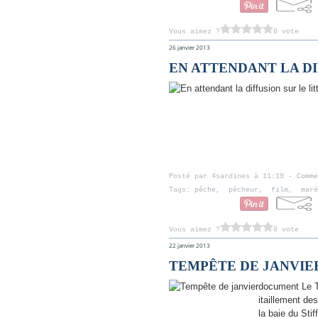
Vous aimez ?
0 vote
26 janvier 2013
EN ATTENDANT LA DI
Posté par 4sardines à 11:19 -
Comme
Tags:
pêche
,
pêcheur
,
film
,
maré
Vous aimez ?
0 vote
22 janvier 2013
TEMPÊTE DE JANVIE
document Le T
itaillement de
la baie du Sti