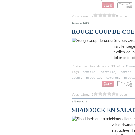
Vous aimez ?
0 vote
10 février 2013
ROUGE COUP DE CO
Si vous ave
ris , le rou
extiles de l
telier quim
Posté par 4sardines à 11:41 -
Comme
Tags:
textile
,
carterie
,
cartes
coeur
,
broderie
,
torchon
,
produi
Vous aimez ?
0 vote
8 février 2013
SHADDOCK EN SALA
Nous allons 
z les 4sardi
nstructive. F