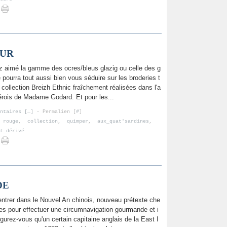
EUR
z aimé la gamme des ocres/bleus glazig ou celle des g
ge pourra tout aussi bien vous séduire sur les broderies t
a collection Breizh Ethnic fraîchement réalisées dans l'a
pérois de Madame Godard. Et pour les...
ntaires [
…
]
- Permalien [
#
]
,
rouge
,
collection
,
quimper
,
aux_quat'sardines
,
t_dérivé
DE
entrer dans le Nouvel An chinois, nouveau prétexte che
nes pour effectuer une circumnavigation gourmande et i
igurez-vous qu'un certain capitaine anglais de la East I