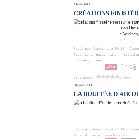
3 février 2013
CRÉATIONS FINISTÉ
sur le sta
alon Hexa
t'Sardines
rie.
Posté par 4sardines à 09:32 -
Comme
Tags:
concarneau
,
salon
,
création
hexagone
,
rennes
Vous aimez ?
0 vote
28 janvier 2013
LA BOUFFÉE D'AIR 
Posté par 4sardines à 21:48 -
Comme
Tags:
duchemin
,
manche_à_air