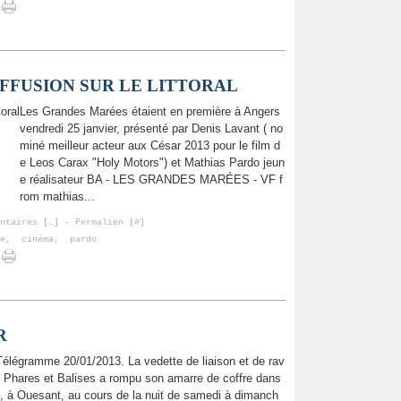
FFUSION SUR LE LITTORAL
Les Grandes Marées étaient en première à Angers
vendredi 25 janvier, présenté par Denis Lavant ( no
miné meilleur acteur aux César 2013 pour le film d
e Leos Carax "Holy Motors") et Mathias Pardo jeun
e réalisateur BA - LES GRANDES MARÉES - VF f
rom mathias...
ntaires [
…
]
- Permalien [
#
]
e
,
cinéma
,
pardo
R
élégramme 20/01/2013. La vedette de liaison et de rav
s Phares et Balises a rompu son amarre de coffre dans
ff, à Ouesant, au cours de la nuit de samedi à dimanch