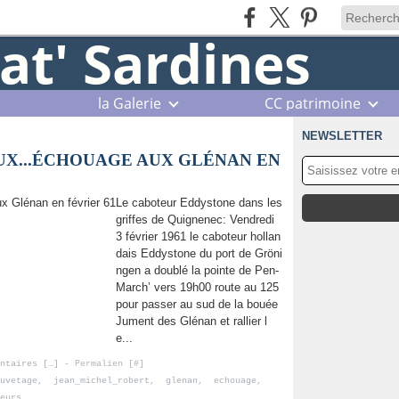
la Galerie
CC patrimoine
NEWSLETTER
EUX...ÉCHOUAGE AUX GLÉNAN EN
Le caboteur Eddystone dans les
griffes de Quignenec: Vendredi
3 février 1961 le caboteur hollan
dais Eddystone du port de Gröni
ngen a doublé la pointe de Pen-
March’ vers 19h00 route au 125
pour passer au sud de la bouée
Jument des Glénan et rallier l
e...
ntaires [
…
]
- Permalien [
#
]
uvetage
,
jean_michel_robert
,
glenan
,
echouage
,
eurs