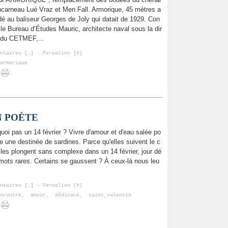
carneau Lué Vraz et Men Fall. Armorique, 45 mètres a
é au baliseur Georges de Joly qui datait de 1929. Con
 le Bureau d’Études Mauric, architecte naval sous la dir
 du CETMEF,...
ntaires [
…
]
- Permalien [
#
]
armorique
N POÈTE
uoi pas un 14 février ? Vivre d'amour et d'eau salée po
tre une destinée de sardines. Parce qu'elles suivent le c
lles plongent sans complexe dans un 14 février, jour dé
mots rares. Certains se gaussent ? À ceux-là nous leu
ntaires [
…
]
- Permalien [
#
]
ncontre
,
amour
,
dédicace
,
saint_valentin