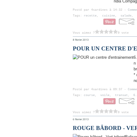
ndia Compagn
Posté par 4sardines à 14:32 -
Comme
Tags:
recette
,
cuisine
,
salade
,
Vous aimez ?
0 vote
8 février 2013
POUR UN CENTRE D'
6
n
b
*
nd
Posté par 4sardines à 09:37 -
Comme
Tags:
course
,
voile
,
transat
,
6.
Vous aimez ?
0 vote
6 février 2013
ROUGE BÂBORD - VE
Balis