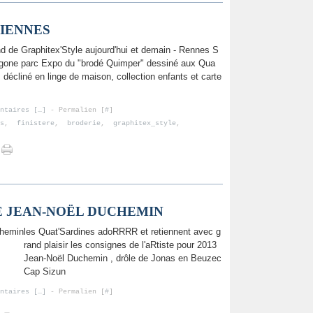
RIENNES
nd de Graphitex'Style aujourd'hui et demain - Rennes S
gone parc Expo du "brodé Quimper" dessiné aux Qua
, décliné en linge de maison, collection enfants et carte
ntaires [
…
]
- Permalien [
#
]
s
,
finistere
,
broderie
,
graphitex_style
,
DE JEAN-NOËL DUCHEMIN
les Quat'Sardines adoRRRR et retiennent avec g
rand plaisir les consignes de l'aRtiste pour 2013
Jean-Noël Duchemin , drôle de Jonas en Beuzec
Cap Sizun
ntaires [
…
]
- Permalien [
#
]