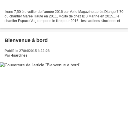
Ikone 7,50 élu voilier de l'année 2016 par Voile Magazine après Django 7.70
du chantier Marée Haute en 2011, Mojito de chez IDB Marine en 2015... le
chantier Espace Vag remporte le titre pour 2016 ! les sardines s'inclinent et
ne sont pas peu fières du...
Bienvenue à bord
Publié le 27/04/2015 à 22:28
Par
4sardines