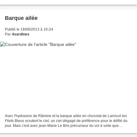
qu'on est à CC... a-t-on déjà cargué...
Barque ailée
Publié le 18/08/2013 à 10:24
Par
4sardines
Avec l'hydravion de Râmine et la barque ailée en chocolat de Larnicol les
Filets Bleus scrutent le ciel, un ciel dégagé de préférence pour le défilé du
jour. Mais c'est avec jean-Marie Le Bris précurseur du vol à voile que
Concarneau frôle son heure de...