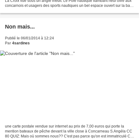
La Croix vue sous un angle inédit. Le Pôle nautique flambant neuf offre aux
concarnois et usagers des sports nautiques un bel espace ouvert sur la baie.
Une rénovation de l'ancienne...
Non mais...
Publié le 06/01/2014 à 12:24
Par
4sardines
une carte postale vendue sur internet au prix de 7,00 euros qui porte la
mention bateaux de pêche devant la ville close à Concarneau S.Angéla CC
80 QUIZ: Mais où sommes nous?? C'est pas parce qu'on est immatriculé CC