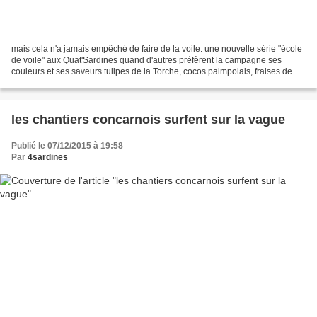
mais cela n'a jamais empêché de faire de la voile. une nouvelle série "école
de voile" aux Quat'Sardines quand d'autres préfèrent la campagne ses
couleurs et ses saveurs tulipes de la Torche, cocos paimpolais, fraises de
Plougastel, agapanthe des îles,...
les chantiers concarnois surfent sur la vague
Publié le 07/12/2015 à 19:58
Par
4sardines