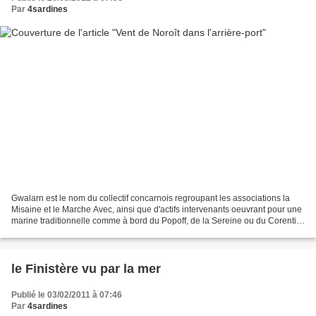
Par
4sardines
Gwalarn est le nom du collectif concarnois regroupant les associations la
Misaine et le Marche Avec, ainsi que d'actifs intervenants oeuvrant pour une
marine traditionnelle comme à bord du Popoff, de la Sereine ou du Corentin
de l'Odet. L'idée étant d'inscrire...
le Finistère vu par la mer
Publié le 03/02/2011 à 07:46
Par
4sardines