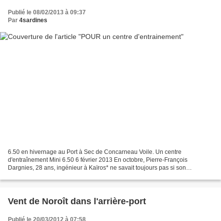
Publié le 08/02/2013 à 09:37
Par
4sardines
6.50 en hivernage au Port à Sec de Concarneau Voile. Un centre
d'entraînement Mini 6.50 6 février 2013 En octobre, Pierre-François
Dargnies, 28 ans, ingénieur à Kaïros* ne savait toujours pas si son
audacieux projet allait prendre forme. Pourtant, il...
Vent de Noroît dans l'arrière-port
Publié le 20/03/2012 à 07:58