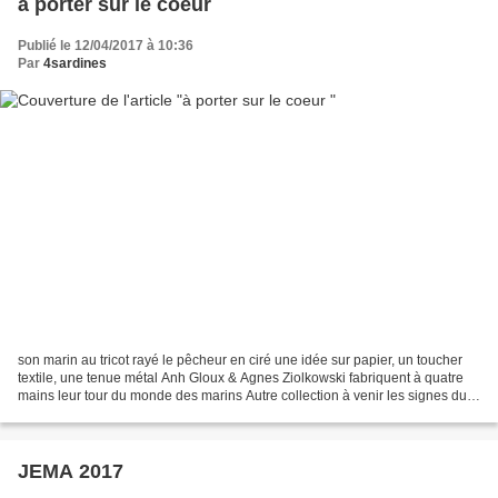
à porter sur le coeur
Publié le 12/04/2017 à 10:36
Par
4sardines
son marin au tricot rayé le pêcheur en ciré une idée sur papier, un toucher
textile, une tenue métal Anh Gloux & Agnes Ziolkowski fabriquent à quatre
mains leur tour du monde des marins Autre collection à venir les signes du
zodiaque ICI et aux Quat'Sardines...
JEMA 2017