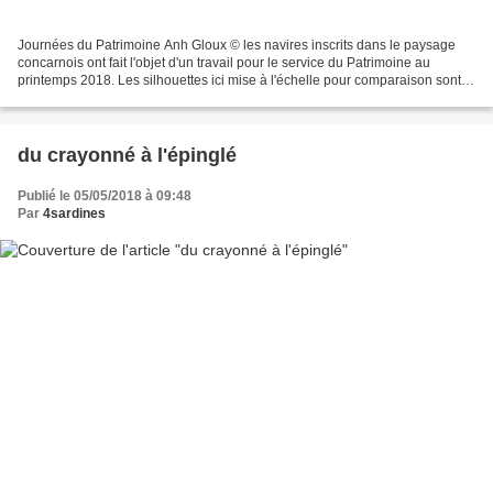
Journées du Patrimoine Anh Gloux © les navires inscrits dans le paysage
concarnois ont fait l'objet d'un travail pour le service du Patrimoine au
printemps 2018. Les silhouettes ici mise à l'échelle pour comparaison sont
réparties en séries pour un jeu...
du crayonné à l'épinglé
Publié le 05/05/2018 à 09:48
Par
4sardines