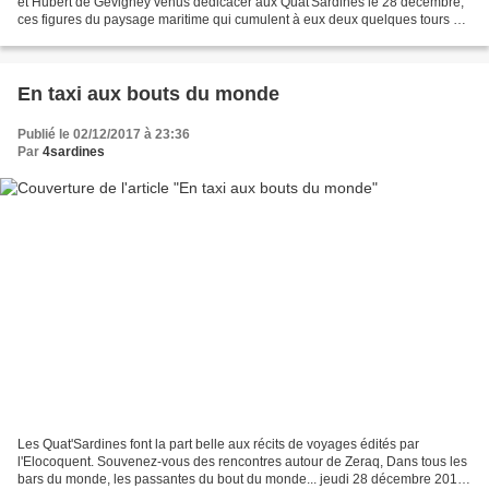
et Hubert de Gévigney venus dédicacer aux Quat'Sardines le 28 décembre,
ces figures du paysage maritime qui cumulent à eux deux quelques tours du
monde. Les écouter vaut un plein...
En taxi aux bouts du monde
Publié le 02/12/2017 à 23:36
Par
4sardines
Les Quat'Sardines font la part belle aux récits de voyages édités par
l'Elocoquent. Souvenez-vous des rencontres autour de Zeraq, Dans tous les
bars du monde, les passantes du bout du monde... jeudi 28 décembre 2017,