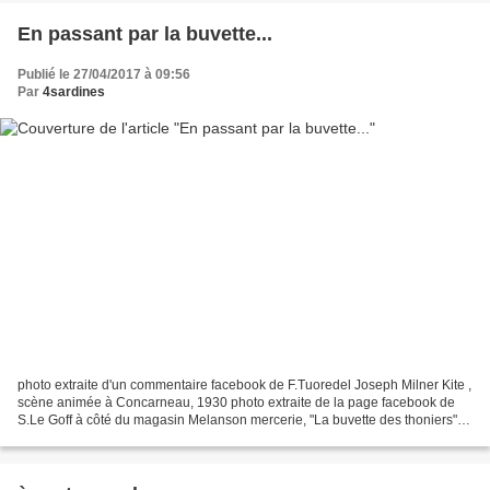
En passant par la buvette...
Publié le 27/04/2017 à 09:56
Par
4sardines
photo extraite d'un commentaire facebook de F.Tuoredel Joseph Milner Kite ,
scène animée à Concarneau, 1930 photo extraite de la page facebook de
S.Le Goff à côté du magasin Melanson mercerie, "La buvette des thoniers"
au 17, avenue du Docteur Nicolas...