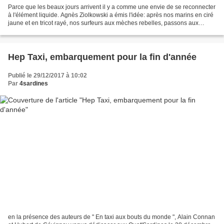
Parce que les beaux jours arrivent il y a comme une envie de se reconnecter
à l'élément liquide. Agnès Ziolkowski a émis l'idée: après nos marins en ciré
jaune et en tricot rayé, nos surfeurs aux mèches rebelles, passons aux
plongeurs ! Le projet passe...
Hep Taxi, embarquement pour la fin d'année
Publié le 29/12/2017 à 10:02
Par
4sardines
en la présence des auteurs de " En taxi aux bouts du monde ", Alain Connan