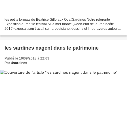
les petits formats de Béatrice Giffo aux Quat'Sardines Notre référente
Exposition durant le festival Si la mer monte (week-end de la Pentecôte
2019) exposait son travail sur la Louisiane: dessins et linogravures autour
de l'arbre, du palétuvier, des reflets...
les sardines nagent dans le patrimoine
Publié le 10/09/2018 à 22:03
Par
4sardines