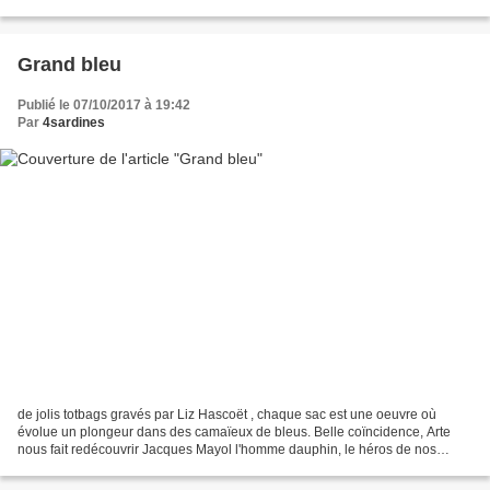
à partir de 15h Hubert de Gévigney,...
Grand bleu
Publié le 07/10/2017 à 19:42
Par
4sardines
de jolis totbags gravés par Liz Hascoët , chaque sac est une oeuvre où
évolue un plongeur dans des camaïeux de bleus. Belle coïncidence, Arte
nous fait redécouvrir Jacques Mayol l'homme dauphin, le héros de nos
années 80 incarné par Jean Marc Barr magnifiquement...