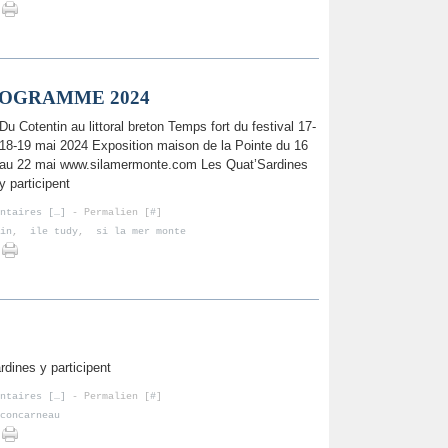
ROGRAMME 2024
Du Cotentin au littoral breton Temps fort du festival 17-
18-19 mai 2024 Exposition maison de la Pointe du 16
au 22 mai www.silamermonte.com Les Quat’Sardines
y participent
ntaires [
…
]
- Permalien [
#
]
in
,
ile tudy
,
si la mer monte
dines y participent
ntaires [
…
]
- Permalien [
#
]
concarneau