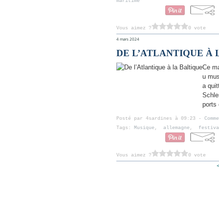
maritime
Vous aimez ?
0 vote
4 mars 2024
DE L’ATLANTIQUE À 
Ce ma
u mus
a quit
Schle
ports 
Posté par 4sardines à 09:23 -
Comme
Tags:
Musique
,
allemagne
,
festiva
Vous aimez ?
0 vote