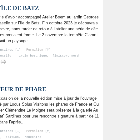
ÎLE DE BATZ
ie d’avoir accompagné Atelier Boem au jardin Georges
aselle sur l’île de Batz. Fin octobre 2023 je découvrais
havre, sans tarder de retour à l’atelier une série de déc
es prenaient forme. Le 2 novembre la tempête Ciaran l
sait un paysage...
ntaires [
…
]
- Permalien [
#
]
extile
,
jardin botanique
,
finistere nord
TEUR DE PHARE
ccasion de la nouvelle édition mise à jour de l’ouvrage
ié par Locus Solus Visitons les phares de France et Ou
mer Clémentine Le Moigne sera présente à la galerie Au
t’ Sardines pour une rencontre signature à partir de 11
dans l’après...
ntaires [
…
]
- Permalien [
#
]
,
edition
,
rencontre