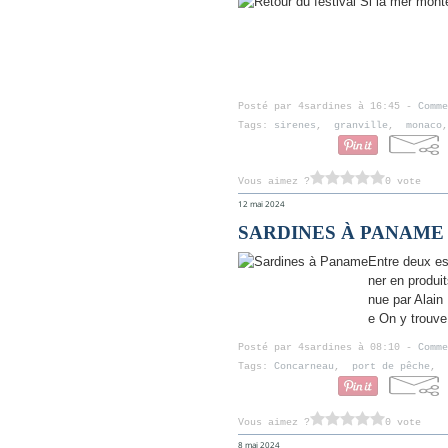
Posté par 4sardines à 16:45 -
Comme
Tags:
sirenes
,
granville
,
monaco
Vous aimez ?
0 vote
12 mai 2024
SARDINES À PANAME
Entre deux es
ner en produit
nue par Alain 
e On y trouve 
Posté par 4sardines à 08:10 -
Comme
Tags:
Concarneau
,
port de pêche
,
Vous aimez ?
0 vote
8 mai 2024