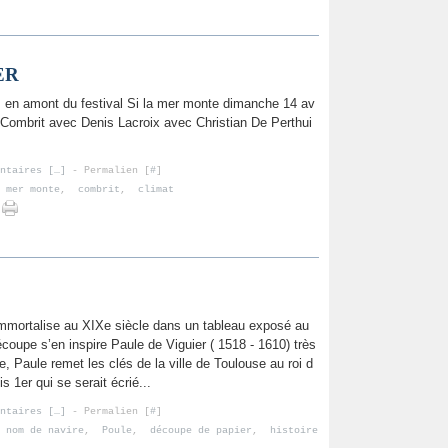
ER
 en amont du festival Si la mer monte dimanche 14 av
à Combrit avec Denis Lacroix avec Christian De Perthui
ntaires [
…
]
- Permalien [
#
]
 mer monte
,
combrit
,
climat
immortalise au XIXe siècle dans un tableau exposé au
écoupe s’en inspire Paule de Viguier ( 1518 - 1610) très
e, Paule remet les clés de la ville de Toulouse au roi d
s 1er qui se serait écrié...
ntaires [
…
]
- Permalien [
#
]
,
nom de navire
,
Poule
,
découpe de papier
,
histoire