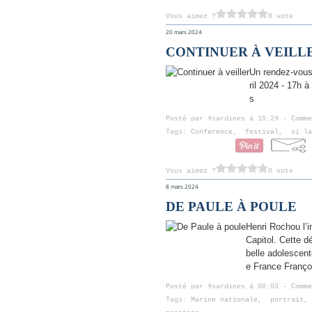
Vous aimez ?
0 vote
20 mars 2024
CONTINUER À VEILL
Un rendez-vous
ril 2024 - 17h 
s
Posté par 4sardines à 15:24 -
Comme
Tags:
Conference
,
festival
,
si la
Vous aimez ?
0 vote
8 mars 2024
DE PAULE À POULE
Henri Rochou l’
Capitol. Cette d
belle adolescent
e France Françoi
Posté par 4sardines à 00:03 -
Comme
Tags:
Marine nationale
,
portrait