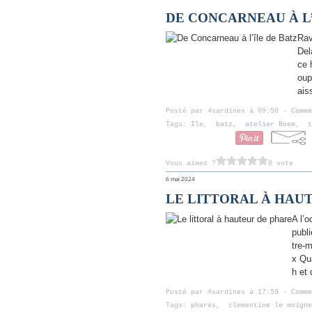
DE CONCARNEAU À L’
Rav
Del
ce 
oup
ais
Posté par 4sardines à 09:50 -
Comme
Tags:
Ile
,
batz
,
atelier Boem
,
t
Vous aimez ?
0 vote
6 mai 2024
LE LITTORAL À HAU
A l’o
publ
tre-
x Qua
h et 
Posté par 4sardines à 17:59 -
Comme
Tags:
phares
,
clementine le moigne