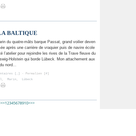
LA BALTIQUE
rin du quatre-mâts barque Passat, grand voilier deven
ée après une carrière de vraquier puis de navire école
té l’atelier pour rejoindre les rives de la Trave fleuve du
swig-Holstein qui borde Lübeck. Mon attachement aux
du nord...
ntaires [
…
]
- Permalien [
#
]
l
,
Marin
,
Lübeck
20
30
40
50
60
70
80
90
100
<<
<
1
2
3
4
5
6
7
8
9
10
>
>>