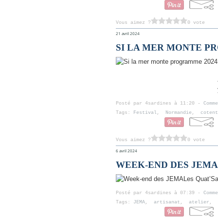
Vous aimez ?
0 vote
21 avril 2024
SI LA MER MONTE P
Posté par 4sardines à 11:20 -
Comme
Tags:
Festival
,
Normandie
,
cotent
Vous aimez ?
0 vote
6 avril 2024
WEEK-END DES JEMA
Les Quat’Sar
Posté par 4sardines à 07:39 -
Comme
Tags:
JEMA
,
artisanat
,
atelier
,