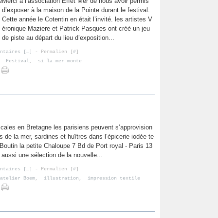
Merci à l’association Effet Mer de nous avoir permis
d’exposer à la maison de la Pointe durant le festival.
Cette année le Cotentin en était l’invité. les artistes V
éronique Maziere et Patrick Pasques ont créé un jeu
de piste au départ du lieu d’exposition...
ntaires [
…
]
- Permalien [
#
]
,
Festival
,
si la mer monte
cales en Bretagne les parisiens peuvent s’approvision
s de la mer, sardines et huîtres dans l’épicerie iodée te
Boutin la petite Chaloupe 7 Bd de Port royal - Paris 13
aussi une sélection de la nouvelle...
ntaires [
…
]
- Permalien [
#
]
atelier Boem
,
illustration
,
impression textile