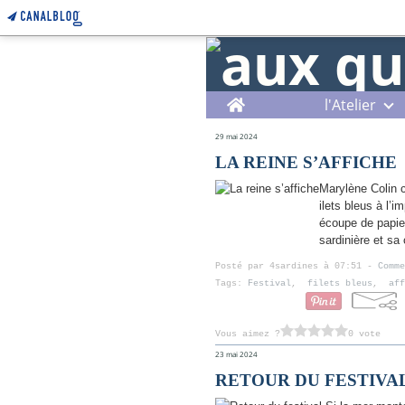
Home
l'Atelier
29 mai 2024
LA REINE S’AFFICHE
Marylène Colin c
ilets bleus à l’
écoupe de papier
sardinière et sa
Posté par 4sardines à 07:51 -
Comme
Tags:
Festival
,
filets bleus
,
aff
Vous aimez ?
0 vote
23 mai 2024
RETOUR DU FESTIVA