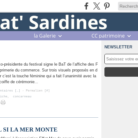
la Galerie
CC patrimoine
NEWSLETTER
o-présidente du festival signe le BaT de l’affiche des F
imprimerie du commerce. Sur trois visuels proposés en d
 c’est la touche féminine qui a fait l’unanimité avec la
 coiffe de cérémonie...
ntaires [
…
]
- Permalien [
#
]
iche
,
concarneau
L SI LA MER MONTE