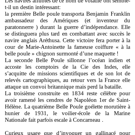
Les navires affublés de ce nom de volatile ont semble-
t-il un destin intéressant:
la première Belle poule transporta Benjamin Franklin
ambassadeur des Amériques (et inventeur du
paratonnerre ) durant la guerre d’indépendance. Elle
se distinguera plus tard en combattant avec succès le
navire anglais Aréthusa. Cette victoire fera porter à la
cour de Marie-Antoinette la fameuse coiffure « à la
belle poule » chignon surmonté d’une maquette !
La seconde Belle Poule sillonne l’océan indien et
accoste les comptoirs de la Cie des Indes, elle
s’acquitte de missions scientifiques et de son lot de
relevés cartographiques, au retour vers la France elle
attaque un convoi britannique mais perd la bataille.
La troisième construite en 1834 reste célèbre pour
avoir ramené les cendres de Napoléon 1er de Saint-
Hélène. La quatrième Belle Poule goélette morutière à
hunier de 1931, le voilier-école de la Marine
Nationale fait parfois escale à Concarneau
.
Curieux usage que d’invoquer un gallinacé pour