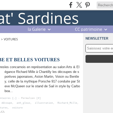
la Galerie
CC patrimoine
NEWSLETTER
>
VOITURES
BE ET BELLES VOITURES
les concarnois en représentation au salon Arts & El
égance Richard Mille à Chantilly les découpes de s
portives japonaises, Aston Martin, Voisin ou Bentle
y, celle de la mythique Porsche 917 conduite par St
eve McQueen sur le stand de Sail in style by Carbo
boa...
ntaires [
…
]
- Permalien [
#
]
,
découpe
,
anh_gloux
,
illustration
,
Richard_Mille
,
tures
,
voiture