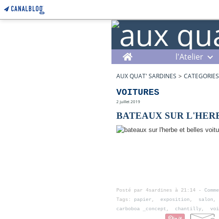
Home
l'Atelier
AUX QUAT' SARDINES
>
CATEGORIES
VOITURES
2 juillet 2019
BATEAUX SUR L'HER
Posté par 4sardines à 21:14 -
Comme
Tags:
papier
,
exposition
,
salon
carboboa _concept
,
chantilly
,
voi