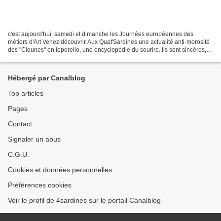
c'est aujourd'hui, samedi et dimanche les Journées européennes des
métiers d'Art Venez découvrir Aux Quat'Sardines une actualité anti-morosité
des "Clounes" en leporello, une encyclopédie du sourire. Ils sont sincères,
drôles, leur format n'est pas prétentieux...
Hébergé par Canalblog
Top articles
Pages
Contact
Signaler un abus
C.G.U.
Cookies et données personnelles
Préférences cookies
Voir le profil de 4sardines sur le portail Canalblog