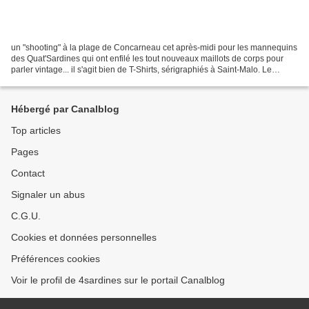
un "shooting" à la plage de Concarneau cet après-midi pour les mannequins
des Quat'Sardines qui ont enfilé les tout nouveaux maillots de corps pour
parler vintage... il s'agit bien de T-Shirts, sérigraphiés à Saint-Malo. Le
printemps a été studieux avant...
Hébergé par Canalblog
Top articles
Pages
Contact
Signaler un abus
C.G.U.
Cookies et données personnelles
Préférences cookies
Voir le profil de 4sardines sur le portail Canalblog