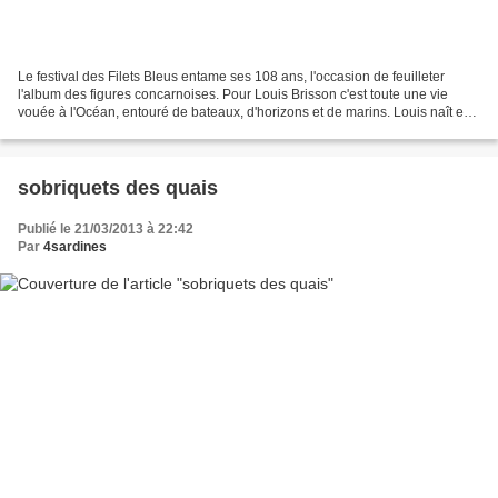
Le festival des Filets Bleus entame ses 108 ans, l'occasion de feuilleter
l'album des figures concarnoises. Pour Louis Brisson c'est toute une vie
vouée à l'Océan, entouré de bateaux, d'horizons et de marins. Louis naît en
1867 et c’est à 11 ans qu’il...
sobriquets des quais
Publié le 21/03/2013 à 22:42
Par
4sardines