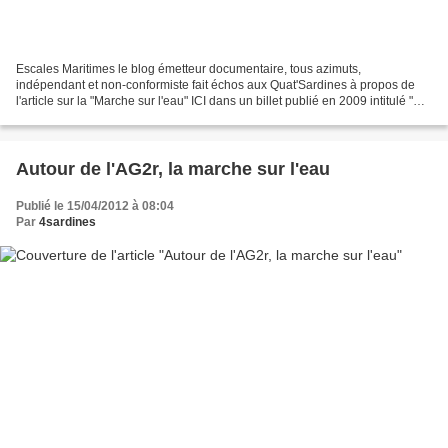
Escales Maritimes le blog émetteur documentaire, tous azimuts,
indépendant et non-conformiste fait échos aux Quat'Sardines à propos de
l'article sur la "Marche sur l'eau" ICI dans un billet publié en 2009 intitulé "Et
naufrager devient un plaisir": Voici...
Autour de l'AG2r, la marche sur l'eau
Publié le 15/04/2012 à 08:04
Par
4sardines