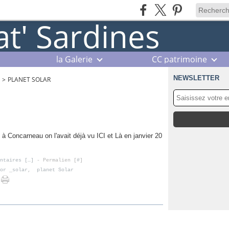
la Galerie
CC patrimoine
NEWSLETTER
>
PLANET SOLAR
 à Concarneau on l'avait déjà vu ICI et Là en janvier 20
ntaires [
…
]
- Permalien [
#
]
or _solar
,
planet Solar