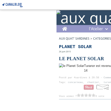
Home
l'Atelier
AUX QUAT' SARDINES
>
CATEGORIES
PLANET SOLAR
26 juin 2015
LE PLANET SOLAR
Turanor est revenu
14
Posté par 4sardines à 20:58 -
Comme
Tags:
concarneau
,
chantier
,
turan
Vous aimez ?
0 vote