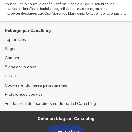
pour saluer la nouvelle année Extrème Orientale ! qu'ils soient celtes,
asiatiques, héroïques fantaisistes, artistiques ou de mer, en camion de
marée ou découpés aux Quat'Sardines Maruyama Ôky, peintre japonais du
XVIIIe siècle Leafy Seadragon en ( Phycodurus...
Hébergé par Canalblog
Top articles
Pages
Contact
Signaler un abus
C.G.U.
Cookies et données personnelles
Préférences cookies
Voir le profil de 4sardines sur le portail Canalblog
Créer un blog sur Canalblog
Créer un blog