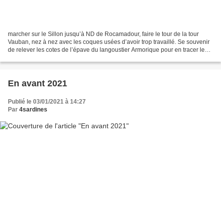
marcher sur le Sillon jusqu’à ND de Rocamadour, faire le tour de la tour
Vauban, nez à nez avec les coques usées d’avoir trop travaillé. Se souvenir
de relever les cotes de l’épave du langoustier Armorique pour en tracer les
plans afin que Pierre Massot...
En avant 2021
Publié le 03/01/2021 à 14:27
Par
4sardines