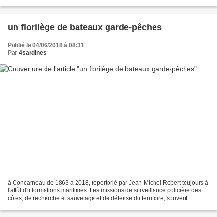
Leroux et Guillou à la suite d'une...
un florilège de bateaux garde-pêches
Publié le 04/06/2018 à 08:31
Par
4sardines
à Concarneau de 1863 à 2018, répertorié par Jean-Michel Robert toujours à
l'affût d'informations maritimes. Les missions de surveillance policière des
côtes, de recherche et sauvetage et de défense du territoire, souvent
associées à la garde-côtes dans...