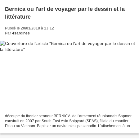
Bernica ou l'art de voyager par le dessin et la
littérature
Publié le 20/01/2018 à 13:12
Par
4sardines
découpe du thonier senneur BERNICA, de l'armement réunionnais Sapmer
construit en 2007 par South East Asia Shipyard (SEAS), filiale du chantier
Piriou au Vietnam. Baptiser un navire n'est pas anodin. L'attachement à un
lieu, à l'histoire d'une famille,...