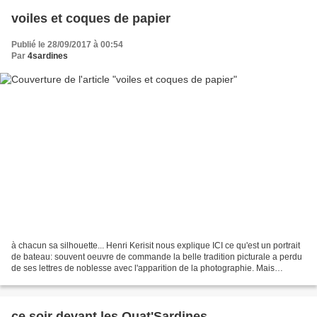
voiles et coques de papier
Publié le 28/09/2017 à 00:54
Par
4sardines
à chacun sa silhouette... Henri Kerisit nous explique ICI ce qu'est un portrait
de bateau: souvent oeuvre de commande la belle tradition picturale a perdu
de ses lettres de noblesse avec l'apparition de la photographie. Mais
reconnaissons qu'il n'est...
ce soir devant les Quat'Sardines