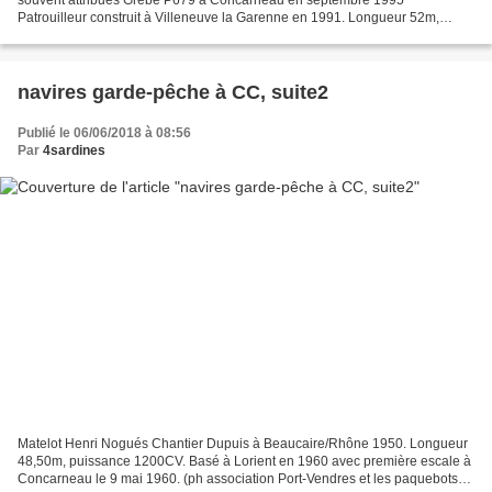
Patrouilleur construit à Villeneuve la Garenne en 1991. Longueur 52m,
Puissance 4800CV. western grebe (Aechmophorus occidentalis)...
navires garde-pêche à CC, suite2
Publié le 06/06/2018 à 08:56
Par
4sardines
Matelot Henri Nogués Chantier Dupuis à Beaucaire/Rhône 1950. Longueur
48,50m, puissance 1200CV. Basé à Lorient en 1960 avec première escale à
Concarneau le 9 mai 1960. (ph association Port-Vendres et les paquebots).