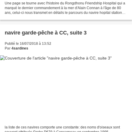
Une page se tourne avec l'histoire du Rongdhonu Friendship Hospital qui a
marqué le dernier commandement à la mer d'Alain Connan à l'âge de 80
ans, celui-ci nous transmet en détails le parcours du navire hopital stationné
au Bengladesh. nous vous en parlions...
navire garde-pêche à CC, suite 3
Publié le 16/07/2018 à 13:52
Par
4sardines
la liste de ces navires comporte une constante: des noms d'oiseaux sont
souvent attribués Grebe P679 à Concarneau en septembre 1995