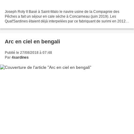
Joseph Roty II Basé à Saint-Malo le navire usine de la Compagnie des
Pêches a fait un séjour en cale sèche à Concarneau (juin 2019). Les
Quat'Sardines étaient déjà interpelées par ce fabriquant de surimi en 2012
ICI. image extraite du site de la Compagnie...
Arc en ciel en bengali
Publié le 27/08/2018 à 07:48
Par
4sardines