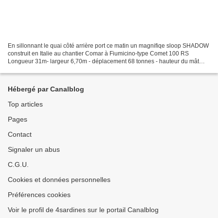
En sillonnant le quai côté arrière port ce matin un magnifiqe sloop SHADOW
construit en Italie au chantier Comar à Fiumicino-type Comet 100 RS
Longueur 31m- largeur 6,70m - déplacement 68 tonnes - hauteur du mât
48m - 6 cabines de deux passagers - port...
Hébergé par Canalblog
Top articles
Pages
Contact
Signaler un abus
C.G.U.
Cookies et données personnelles
Préférences cookies
Voir le profil de 4sardines sur le portail Canalblog