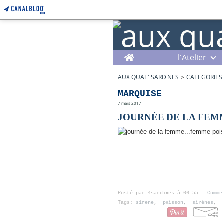
Home
l'Atelier
AUX QUAT' SARDINES
>
CATEGORIES
MARQUISE
7 mars 2017
JOURNÉE DE LA FEM
Posté par 4sardines à 06:55 -
Comme
Tags:
sirene
,
poisson
,
sirènes
,