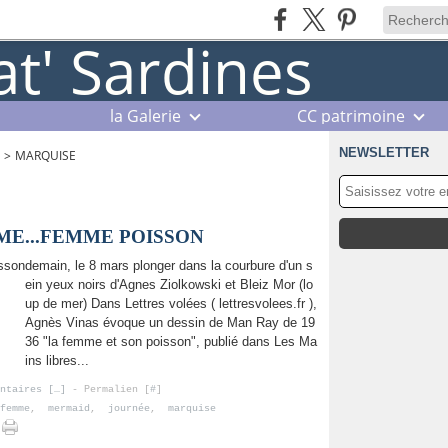
la Galerie
CC patrimoine
NEWSLETTER
>
MARQUISE
ME...FEMME POISSON
demain, le 8 mars plonger dans la courbure d'un s
ein yeux noirs d'Agnes Ziolkowski et Bleiz Mor (lo
up de mer) Dans Lettres volées ( lettresvolees.fr ),
Agnès Vinas évoque un dessin de Man Ray de 19
36 "la femme et son poisson", publié dans Les Ma
ins libres...
ntaires [
…
]
- Permalien [
#
]
femme
,
mermaid
,
journée
,
marquise