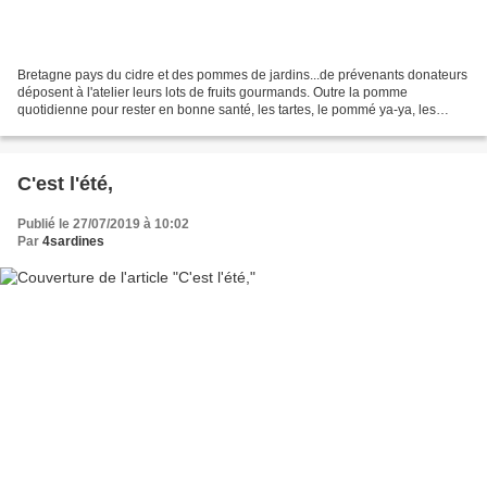
Bretagne pays du cidre et des pommes de jardins...de prévenants donateurs
déposent à l'atelier leurs lots de fruits gourmands. Outre la pomme
quotidienne pour rester en bonne santé, les tartes, le pommé ya-ya, les
rayonnages de compotes, hummm restait...
C'est l'été,
Publié le 27/07/2019 à 10:02
Par
4sardines