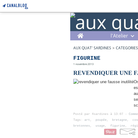
Home
l'Atelier
AUX QUAT' SARDINES
>
CATEGORIES
FIGURINE
1 novembre 2013
REVENDIQUER UNE F
On
es
au
se
sc
Posté par 4sardines à 13:07 -
Comme
Tags:
art
,
poupée
,
bretagne
,
cos
bretonnes
,
usage
,
figurine
,
régi