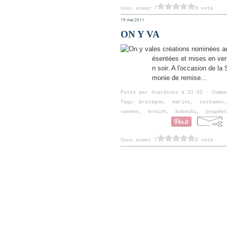
Vous aimez ?
0 vote
19 mai 2011
ON Y VA
les créations nominées au
ésentées et mises en ven
n soir. A l'occasion de la
monie de remise...
Posté par 4sardines à 21:02 -
Comme
Tags:
bretagne
,
marins
,
costumes
vannes
,
breizh
,
kokeshi
,
poupées
Vous aimez ?
0 vote