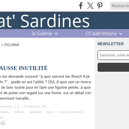
la Galerie
CC patrimoine
NEWSLETTER
>
FIGURINE
AUSSE INUTILITÉ
 me demande souvent "à quoi servent les Breizh Kok
hi ?" , quelle en est l'utilité ? OUi, A quoi sert un morce
 de bois tourné pour en faire une figurine peinte, à quoi
rt de porter son regard sur une forme, sur un détail con
iemment travaillé...
ntaires [
…
]
- Permalien [
#
]
tumes
,
enfant
,
poupées
,
bois
,
breizh_kokeshi
,
on