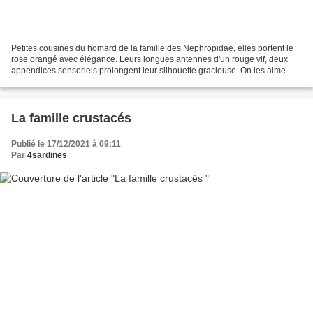
Petites cousines du homard de la famille des Nephropidae, elles portent le
rose orangé avec élégance. Leurs longues antennes d'un rouge vif, deux
appendices sensoriels prolongent leur silhouette gracieuse. On les aime
pour leur ligne graphique et dans...
La famille crustacés
Publié le 17/12/2021 à 09:11
Par
4sardines