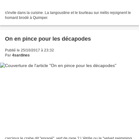
s'invite dans la cuisine. La langoustine et le tourteau sur métis rejoignent le
homard brodé à Quimper.
On en pince pour les décapodes
Publié le 25/10/2017 à 23:32
Par
4sardines
carcinus le crabe dit "enragé", vert de rage ? L'étrille ou le "velvet swimming