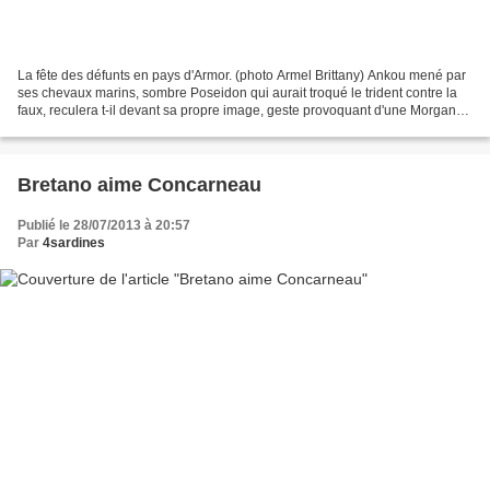
La fête des défunts en pays d'Armor. (photo Armel Brittany) Ankou mené par
ses chevaux marins, sombre Poseidon qui aurait troqué le trident contre la
faux, reculera t-il devant sa propre image, geste provoquant d'une Morganez
qui brandit le miroir au...
Bretano aime Concarneau
Publié le 28/07/2013 à 20:57
Par
4sardines