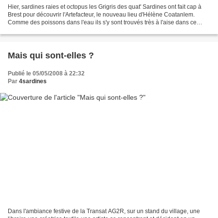
Hier, sardines raies et octopus les Grigris des quat' Sardines ont fait cap à
Brest pour découvrir l'Artefacteur, le nouveau lieu d'Hélène Coatanlem.
Comme des poissons dans l'eau ils s'y sont trouvés très à l'aise dans ce
cabinet des curiosités parmi...
Mais qui sont-elles ?
Publié le 05/05/2008 à 22:32
Par
4sardines
Dans l'ambiance festive de la Transat AG2R, sur un stand du village, une