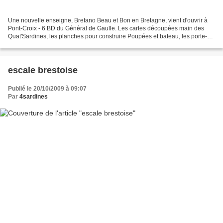
Une nouvelle enseigne, Bretano Beau et Bon en Bretagne, vient d'ouvrir à
Pont-Croix - 6 BD du Général de Gaulle. Les cartes découpées main des
Quat'Sardines, les planches pour construire Poupées et bateau, les porte-
clés matelotage, les Breizh Kokeshi...
escale brestoise
Publié le 20/10/2009 à 09:07
Par
4sardines