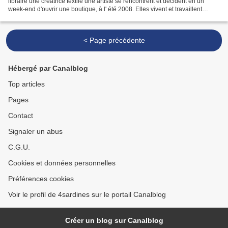
libraire une créatrice textile une artiste se rencontrent et décident en un
week-end d'ouvrir une boutique, à l' été 2008. Elles vivent et travaillent
toutes les trois à Concarneau,...
< Page précédente
Hébergé par Canalblog
Top articles
Pages
Contact
Signaler un abus
C.G.U.
Cookies et données personnelles
Préférences cookies
Voir le profil de 4sardines sur le portail Canalblog
Créer un blog sur Canalblog