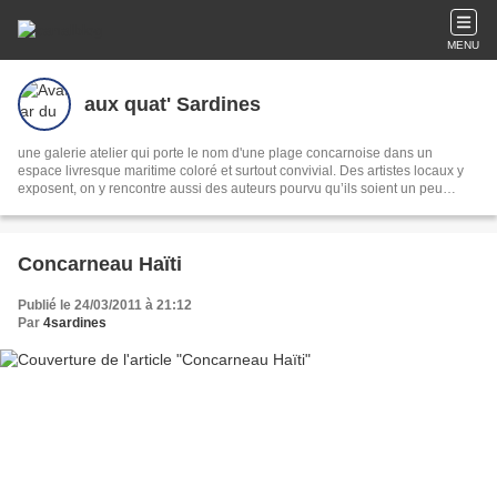
MENU
aux quat' Sardines
une galerie atelier qui porte le nom d'une plage concarnoise dans un
espace livresque maritime coloré et surtout convivial. Des artistes locaux y
exposent, on y rencontre aussi des auteurs pourvu qu’ils soient un peu
voyageur ou marin ou gourmand. Depuis 2008 l'atelier d'Anh Gloux artisan
d'art développe la technique du papier découpé vers un graphisme réaliste
et néanmoins stylisé.
Concarneau Haïti
Publié le 24/03/2011 à 21:12
Par
4sardines