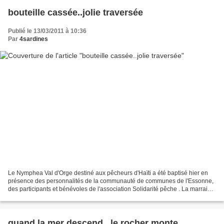
bouteille cassée..jolie traversée
Publié le 13/03/2011 à 10:36
Par
4sardines
Le Nymphea Val d'Orge destiné aux pêcheurs d'Haïti a été baptisé hier en
présence des personnalités de la communauté de communes de l'Essonne,
des participants et bénévoles de l'association Solidarité pêche . La marraine
Annie Cochennec a lancé avec assurance...
quand la mer descend...le rocher monte