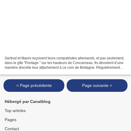
Gertrud et Manni reçoivent leurs compatriotes allemands, et pas seulement,
dans le gîte "Pontage " sur les hauteurs de Concarneau. Ils dévoilent d’une
manière discrète leur attachement à ce coin de Bretagne. Régulièrement
l’atelier Freibarbe animé par...
< Page précédente
Page suivante >
Hébergé par Canalblog
Top articles
Pages
Contact