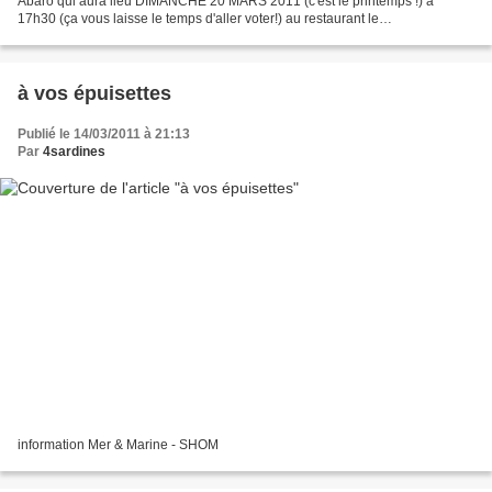
Abaro qui aura lieu DIMANCHE 20 MARS 2011 (c'est le printemps !) à
17h30 (ça vous laisse le temps d'aller voter!) au restaurant le
CROGUERVOL, 3 rue Leray à Concarneau tarif :...
à vos épuisettes
Publié le 14/03/2011 à 21:13
Par
4sardines
information Mer & Marine - SHOM