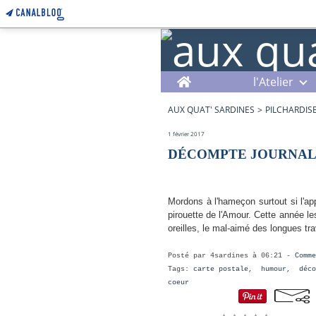
Home
l'Atelier
AUX QUAT' SARDINES
>
PILCHARDIS
1 février 2017
DÉCOMPTE JOURNAL
Mordons à l'hameçon surtout si l'ap
pirouette de l'Amour. Cette année l
oreilles, le mal-aimé des longues tr
Posté par 4sardines à 06:21 -
Comme
Tags:
carte postale
,
humour
,
déco
coeur