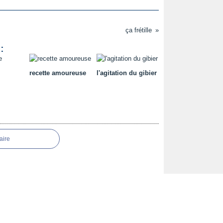
ça frétille
:
recette amoureuse
l'agitation du gibier
aire