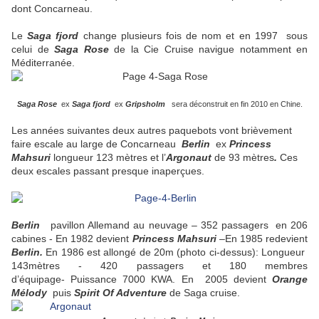
dont Concarneau.
Le
Saga fjord
change plusieurs fois de nom et en 1997 sous
celui de
Saga Rose
de la Cie Cruise navigue notamment en
Méditerranée.
Saga Rose
ex
Saga fjord
ex
Gripsholm
sera déconstruit en fin 2010 en Chine.
Les années suivantes deux autres paquebots vont brièvement
faire escale au large de Concarneau
Berlin
ex
Princess
Mahsuri
longueur 123 mètres et l’
Argonaut
de 93 mètres
.
Ces
deux escales passant presque inaperçues.
Berlin
pavillon Allemand au neuvage – 352 passagers en 206
cabines - En 1982 devient
Princess Mahsuri
–En 1985 redevient
Berlin.
En 1986 est allongé de 20m (photo ci-dessus): Longueur
143mètres - 420 passagers et 180 membres
d’équipage- Puissance 7000 KWA. En
2005 devient
Orange
Mélody
puis
Spirit Of Adventure
de Saga cruise.