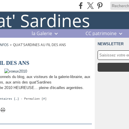
la Galerie
CC patrimoine
NEWSLETTER
INFOS
>
QUAT'SARDINES AU FIL DES ANS
IL DES ANS
nels du blog, aux visiteurs de la galerie-librairie, aux
les, aux amis des quat'Sardines
e 2010 HEUREUSE... pleine d'écailles argentées.
ntaires [
…
]
- Permalien [
#
]