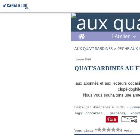
Home
l'Atelier
AUX QUAT' SARDINES
>
PECHE AUX 
1 janvier 2010
QUAT'SARDINES AU F
aux abonnés et aux lecteurs occasion
clupéidophi
Nous vous souhaitons une anné
Posté par 4sardines à 00:01 -
Comme
Tags:
concarneau
,
sardines
,
voeux
Vous aimez ?
0 vote