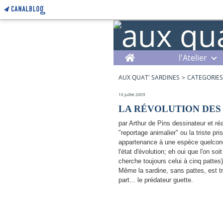
Home
l'Atelier
AUX QUAT' SARDINES
>
CATEGORIES
10 juillet 2009
LA RÉVOLUTION DES
par Arthur de Pins dessinateur et ré
"reportage animalier" ou la triste p
appartenance à une espèce quelconq
l'état d'évolution; eh oui que l'on 
cherche toujours celui à cinq pattes
Même la sardine, sans pattes, est tri
part... le prédateur guette.