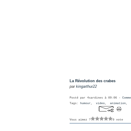
La Révolution des crabes
par
kingarthur22
Posté par 4sardines à 09:06 -
Comme
Tags:
humour
,
video
,
animation
,
Vous aimez ?
0 vote