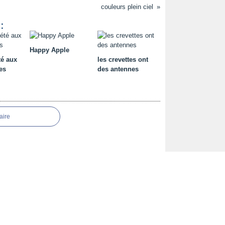
couleurs plein ciel
:
Happy Apple
té aux
les crevettes ont
es
des antennes
aire