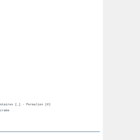
ntaires [
…
]
- Permalien [
#
]
crabe