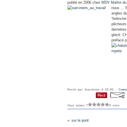
publié en 2006 chez
MDV Maître du 
nous ..
angles du
“bolinch
pêcheurs 
dernières
glacé. 
préfacé p
Posté par 4sardines à 23:02 -
Comme
Vous aimez ?
0 vote
sur le pont