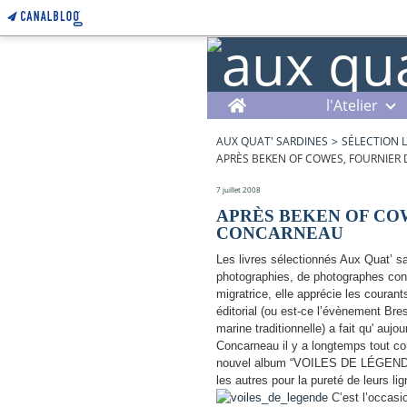
Home
l'Atelier
AUX QUAT' SARDINES
>
SÉLECTION L
APRÈS BEKEN OF COWES, FOURNIER
7 juillet 2008
APRÈS BEKEN OF CO
CONCARNEAU
Les livres sélectionnés Aux Quat’ 
photographies, de photographes conc
migratrice, elle apprécie les couran
éditorial (ou est-ce l’évènement Bre
marine traditionnelle) a fait qu' aujo
Concarneau il y a longtemps tout c
nouvel album “VOILES DE LÉGENDE”:
les autres pour la pureté de leurs lig
C’est l’occasio