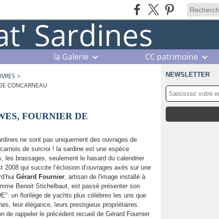
la Galerie
CC patrimoine
NEWSLETTER
IVRES
>
 DE CONCARNEAU
WES, FOURNIER DE
sardines ne sont pas uniquement des ouvrages de
arnois de surcroi ! la sardine est une espèce
ts, les brassages, seulement le hasard du calendrier
st 2008 qui succite l’éclosion d’ouvrages axés sur une
urd’hui
Gérard Fournier
, artisan de l'image installé à
omme Benoit Stichelbaut, est passé présenter son
 un florilège de yachts plus célèbres les uns que
nes, leur élégance, leurs prestigieux propriétaires.
n de rappeler le précédent recueil de Gérard Fournier