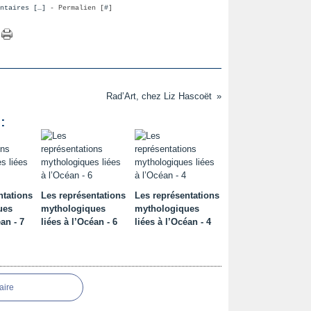
ntaires [
…
]
- Permalien [
#
]
Rad’Art, chez Liz Hascoët
:
ntations
Les représentations
Les représentations
ues
mythologiques
mythologiques
an - 7
liées à l’Océan - 6
liées à l’Océan - 4
aire